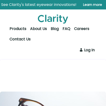
Saltar al contenido principal
Abrir menú de accesibilidad
See Clarity's latest eyewear innovations!
Learn more
Products
About Us
Blog
FAQ
Careers
Contact Us
Log In